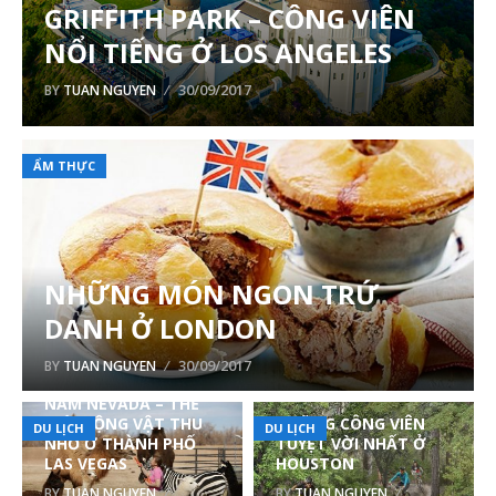
GRIFFITH PARK – CÔNG VIÊN
NỔI TIẾNG Ở LOS ANGELES
30/09/2017
BY
TUAN NGUYEN
ẨM THỰC
NHỮNG MÓN NGON TRỨ
DANH Ở LONDON
30/09/2017
BY
TUAN NGUYEN
NAM NEVADA – THẾ
GIỚI ĐỘNG VẬT THU
NHỮNG CÔNG VIÊN
DU LỊCH
DU LỊCH
NHỎ Ở THÀNH PHỐ
TUYỆT VỜI NHẤT Ở
LAS VEGAS
HOUSTON
BY
TUAN NGUYEN
BY
TUAN NGUYEN