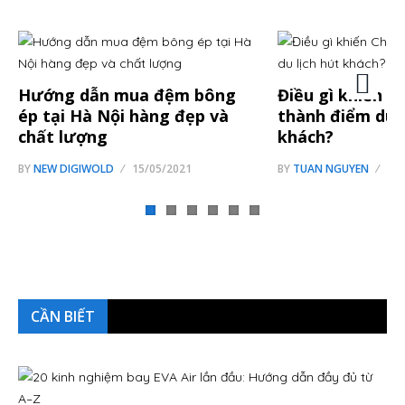
Hướng dẫn mua đệm bông
Điều gì khiến C
ép tại Hà Nội hàng đẹp và
thành điểm du li
chất lượng
khách?
BY
NEW DIGIWOLD
15/05/2021
BY
TUAN NGUYEN
08/
CẦN BIẾT