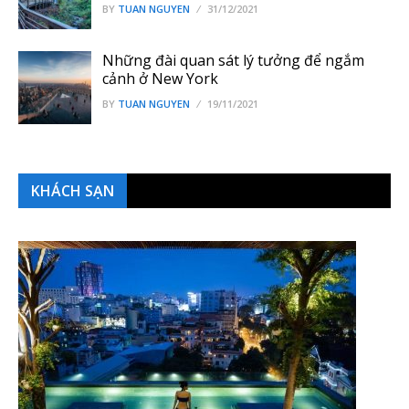
BY
TUAN NGUYEN
31/12/2021
Những đài quan sát lý tưởng để ngắm
cảnh ở New York
BY
TUAN NGUYEN
19/11/2021
KHÁCH SẠN