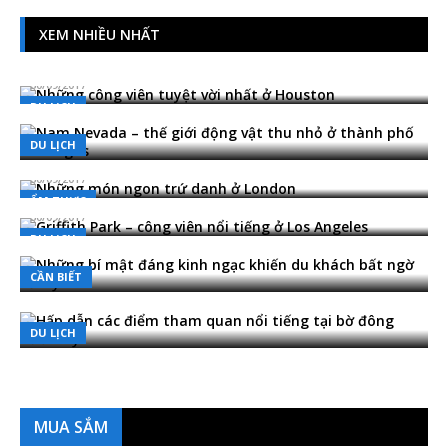
XEM NHIỀU NHẤT
Những công viên tuyệt vời nhất ở Houston
30/09/2017
Nam Nevada – thế giới động vật thu nhỏ ở
DU LỊCH
thành phố Las Vegas
30/09/2017
DU LỊCH
Những món ngon trứ danh ở London
30/09/2017
Griffith Park – công viên nổi tiếng ở Los Angeles
ẨM THỰC
30/09/2017
Những bí mật đáng kinh ngạc khiến du khách
DU LỊCH
bất ngờ về Mỹ
30/09/2017
CẦN BIẾT
Hấp dẫn các điểm tham quan nổi tiếng tại bờ
đông nước Mỹ
30/09/2017
DU LỊCH
MUA SẮM