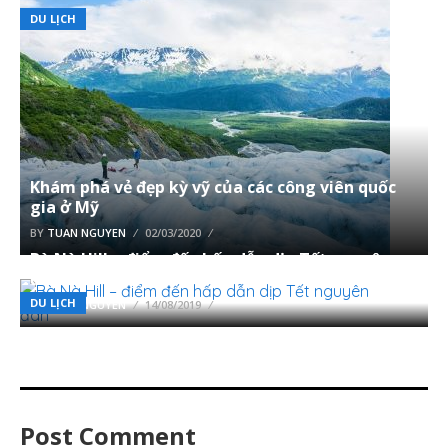
DU LỊCH
Khám phá vẻ đẹp kỳ vỹ của các công viên quốc
gia ở Mỹ
BY
TUAN NGUYEN
02/03/2020
Bà Nà Hill – điểm đến hấp dẫn dịp Tết nguyên
đán
DU LỊCH
BY
TUAN NGUYEN
14/08/2019
Post Comment