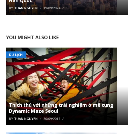
Hàn Quốc
BY
TUAN NGUYEN
19/09/2024
YOU MIGHT ALSO LIKE
DU LỊCH
Thích thú với những trải nghiệm ở mê cung
Dynamic Maze Seoul
BY
TUAN NGUYEN
30/09/2017