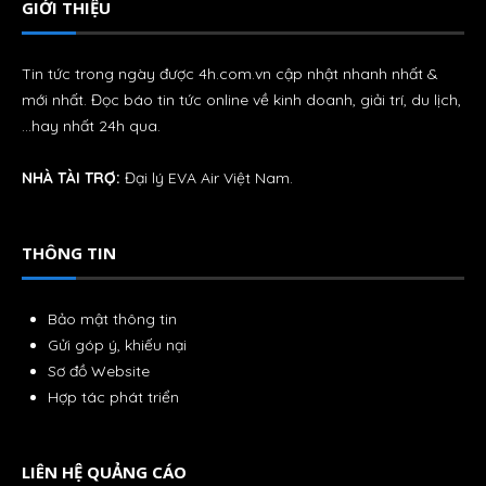
GIỚI THIỆU
Tin tức trong ngày được 4h.com.vn cập nhật nhanh nhất &
mới nhất. Đọc báo tin tức online về kinh doanh, giải trí, du lịch,
…hay nhất 24h qua.
NHÀ TÀI TRỢ:
Đại lý
EVA Air
Việt Nam.
THÔNG TIN
Bảo mật thông tin
Gửi góp ý, khiếu nại
Sơ đồ Website
Hợp tác phát triển
LIÊN HỆ QUẢNG CÁO