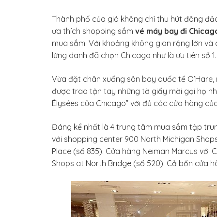
Thành phố của gió không chỉ thu hút đông đả
ưa thích shopping sắm
vé máy bay đi Chicag
mua sắm. Với khoảng không gian rộng lớn và c
lừng danh đã chọn Chicago như là ưu tiên số 1.
Vừa đặt chân xuống sân bay quốc tế O’Hare, 
được trao tận tay những tờ giấy mời gọi họ n
Élysées của Chicago” với đủ các cửa hàng của m
Đáng kể nhất là 4 trung tâm mua sắm tập tru
với shopping center 900 North Michigan Shops 
Place (số 835). Cửa hàng Neiman Marcus với 
Shops at North Bridge (số 520). Cả bốn cửa hà