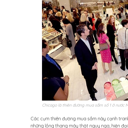
Chicago là thiên đường mua sắm số 1 ở nước 
Các cụm thiên đường mua sắm này cạnh tranh
những lồng thang máy thật nguy nga, hiện đại