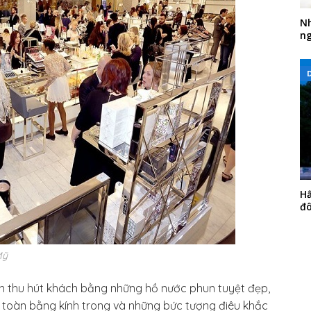
Nh
ng
Hấ
đ
Mỹ
 thu hút khách bằng những hồ nước phun tuyệt đẹp,
 toàn bằng kính trong và những bức tượng điêu khắc