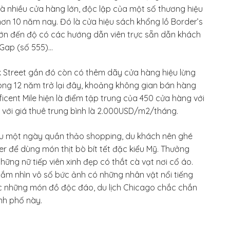
à nhiều cửa hàng lớn, độc lập của một số thương hiệu
hơn 10 năm nay. Đó là cửa hiệu sách khổng lồ Border’s
 lớn đến độ có các hướng dẫn viên trực sẵn dẫn khách
 Gap (số 555)…
 Street gần đó còn có thêm dãy cửa hàng hiệu lừng
ong 12 năm trở lại đây, khoảng không gian bán hàng
ficent Mile hiện là điểm tập trung của 450 cửa hàng với
với giá thuê trung bình là 2.000USD/m2/tháng.
au một ngày quần thảo shopping, du khách nên ghé
r để dùng món thịt bò bít tết đặc kiểu Mỹ. Thưởng
ững nữ tiếp viên xinh đẹp có thắt cà vạt nơi cổ áo.
gắm nhìn vô số bức ảnh có những nhân vật nổi tiếng
ợc những món đồ độc đáo, du lịch Chicago chắc chắn
nh phố này.