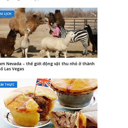
DU LỊCH
m Nevada – thế giới động vật thu nhỏ ở thành
ố Las Vegas
ẨM THỰC