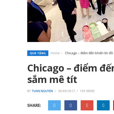
Home
Chicago – điểm đến khiến tín đồ
QUÀ TẶNG
Chicago – điểm đế
sắm mê tít
BY
TUAN NGUYEN
30/09/2017
159 VIEWS
SHARE: