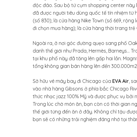
độc đáo. Sau bộ tứ cụm shopping center này l
đã được người tiêu dùng quốc tế tín nhiệm từ 
(số 830); là cửa hàng Nike Town (số 669, rộng
đi chọn mua hàng); là cửa hàng thời trang trẻ
Ngoài ra, ở nơi góc đường quẹo sang phố Oak
danh thế giới như Prada, Hermès, Barneys… Tr
tại khu phố này đã tăng lên gấp hai lần. Magni
tổng không gian bán hàng lên đến 300.000m2 
Sở hữu vé máy bay đi Chicago của
EVA Air
, s
vào nhà hàng Gibsons ở phía bắc Chicago Rive
thức nhạc jazz 100% Mỹ và được phục vụ bởi nh
Trong lúc chờ món ăn, bạn còn có thời gian n
thế giới từng đến ăn ở đây. Không chỉ tậu đư
bạn sẽ có những trải nghiệm đáng nhớ tại thà