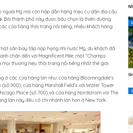
Nh
o người Mỹ mà còn hấp dẫn hàng triệu cư dân địa cầu
o
. Bởi thành phố này được bầu chọn là thiên đường
ác cửa hàng thời trang nổi tiếng, nhiều khách hàng
một sân bay tấp nập hạng nhì nước Mỹ, du khách đã
hanh chân đến với Magnificent Mile, một “Champs
ọi thương hiệu thời trang nổi tiếng nhất thế giới.
Gr
ng ở các cửa hàng lớn như: cửa hàng Bloomingdale’s
(số 900); cửa hàng Marshall Field’s với Water Tower
Chicago Place (số 700) và cửa hàng Nordstrom với The
ng lớn này đều có chi nhánh lớn hơn ở New York .