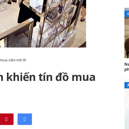
 mua sắm mê tít
Na
ph
n khiến tín đồ mua