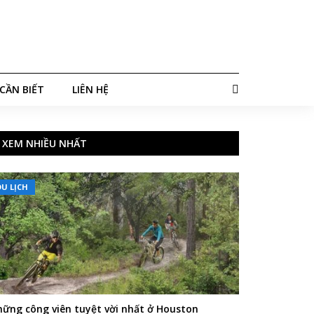
CẦN BIẾT
LIÊN HỆ
XEM NHIỀU NHẤT
DU LỊCH
ững công viên tuyệt vời nhất ở Houston