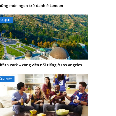
ững món ngon trứ danh ở London
DU LỊCH
iffith Park – công viên nổi tiếng ở Los Angeles
CẦN BIẾT