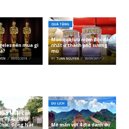
QUÀ TẶNG
Món quà lưu niệm độc đáo
geles nên mua gì
nhất ở thành phố sương
uà?
mù
YEN
05/02/2018
BY
TUAN NGUYEN
30/09/2017
DU LỊCH
hân Nuôi Con
h Tỷ Phú Với
Chai, Đồng Nát
Mê mẩn với 4 địa danh du