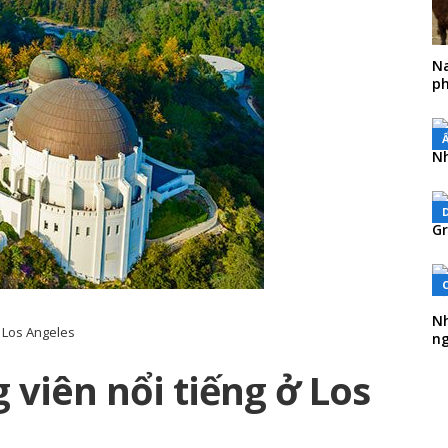
Na
ph
Nh
Gr
Nh
ở Los Angeles
ng
g viên nổi tiếng ở Los