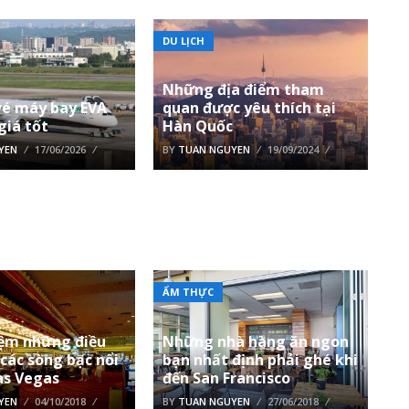
DU LỊCH
Những địa điểm tham
vé máy bay EVA
quan được yêu thích tại
 giá tốt
Hàn Quốc
YEN
17/06/2026
BY
TUAN NGUYEN
19/09/2024
ẨM THỰC
iệm những điều
Những nhà hàng ăn ngon
 các sòng bạc nổi
bạn nhất định phải ghé khi
as Vegas
đến San Francisco
YEN
04/10/2018
BY
TUAN NGUYEN
27/06/2018