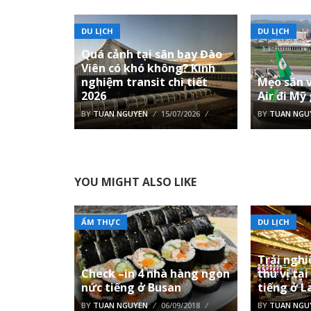
DU LỊCH
DU LỊCH
Quá cảnh tại sân bay Đào
Viên có khó không? Kinh
nghiệm transit chi tiết
Mẹo săn 
2026
Air đi Mỹ
BY
TUAN NGUYEN
15/07/2026
BY
TUAN NGU
YOU MIGHT ALSO LIKE
ẨM THỰC
DU LỊCH
Trải ngh
Check –in 4 nhà hàng ngon
thú vị tại
nức tiếng ở Busan
tiếng ở L
BY
TUAN NGUYEN
06/09/2018
BY
TUAN NGU