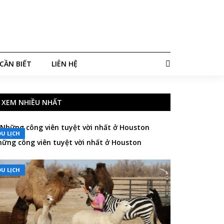
CẦN BIẾT
LIÊN HỆ
XEM NHIỀU NHẤT
DU LỊCH
ững công viên tuyệt vời nhất ở Houston
DU LỊCH