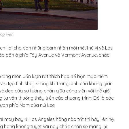
ng viên
 đem lại cho bạn những cảm nhận mới mẻ, thú vị về Los
 hấp dẫn ở phía Tây Avenue và Vermont Avenue, chắc
n đường mòn uốn lượn rất thích hợp để bạn mạo hiểm
vẻ đẹp tinh khôi, không khí trong lành của không gian
ẻ đẹp của sự tương phản giữa công viên với thế giới
ta vẫn thường thấy trên các chương trình. Đó là các
ườn phía Nam của núi Lee.
 máy bay đi Los Angeles hãng nào tốt thì hãy liên hệ
ng hàng không tuyệt vời này chắc chắn sẽ mang lại