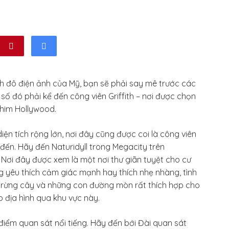
nh đô điện ảnh của Mỹ, bạn sẽ phải say mê trước các
ố đó phải kể đến công viên Griffith – nơi được chọn
him Hollywood.
iện tích rộng lớn, nơi đây cũng được coi là công viên
đến. Hãy đến Naturidyll trong Megacity trên
 Nơi đây được xem là một nơi thư giãn tuyệt cho cư
ng yêu thích cảm giác mạnh hay thích nhẹ nhàng, tình
, rừng cây và những con đường mòn rất thích hợp cho
 địa hình qua khu vực này.
điểm quan sát nổi tiếng. Hãy đến bới Đài quan sát