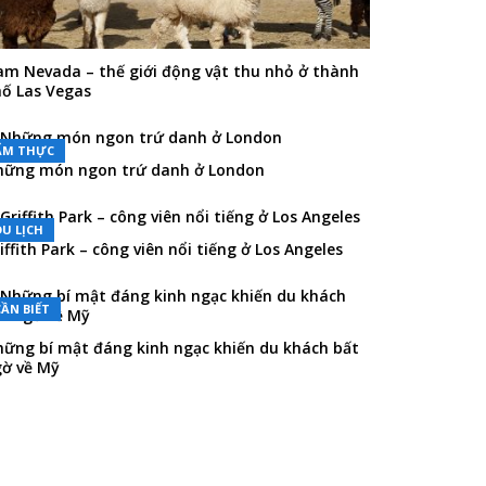
m Nevada – thế giới động vật thu nhỏ ở thành
ố Las Vegas
ẨM THỰC
ững món ngon trứ danh ở London
DU LỊCH
iffith Park – công viên nổi tiếng ở Los Angeles
CẦN BIẾT
ững bí mật đáng kinh ngạc khiến du khách bất
ờ về Mỹ