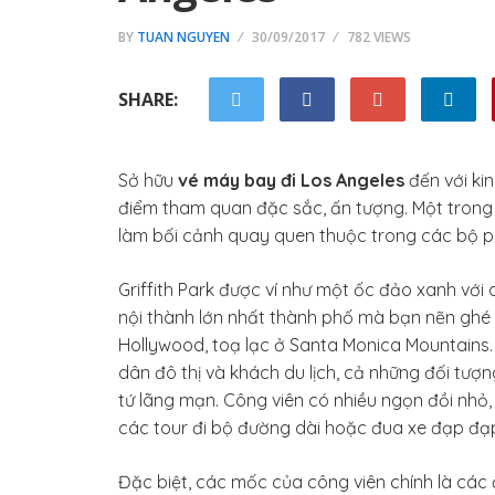
BY
TUAN NGUYEN
30/09/2017
782 VIEWS
SHARE:
Sở hữu
vé máy bay đi Los Angeles
đến với ki
điểm tham quan đặc sắc, ấn tượng. Một trong s
làm bối cảnh quay quen thuộc trong các bộ p
Griffith Park được ví như một ốc đảo xanh với d
nội thành lớn nhất thành phố mà bạn nẽn ghé 
Hollywood, toạ lạc ở Santa Monica Mountains.
dân đô thị và khách du lịch, cả những đối tượ
tứ lãng mạn. Công viên có nhiều ngọn đồi nhỏ
các tour đi bộ đường dài hoặc đua xe đạp đạp
Đặc biệt, các mốc của công viên chính là các 