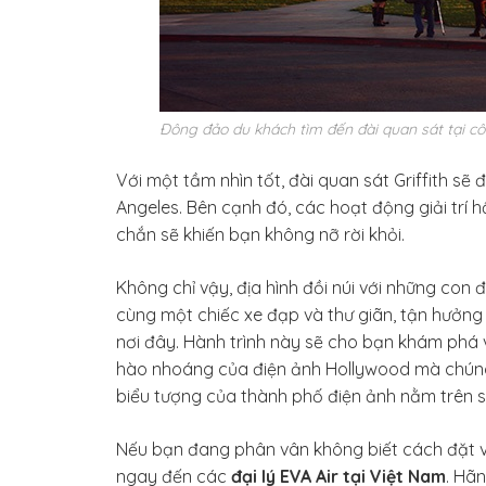
Đông đảo du khách tìm đến đài quan sát tại cô
Với một tầm nhìn tốt, đài quan sát Griffith sẽ
Angeles. Bên cạnh đó, các hoạt động giải trí
chắn sẽ khiến bạn không nỡ rời khỏi.
Không chỉ vậy, địa hình đồi núi với những co
cùng một chiếc xe đạp và thư giãn, tận hưởng 
nơi đây. Hành trình này sẽ cho bạn khám phá v
hào nhoáng của điện ảnh Hollywood mà chúng 
biểu tượng của thành phố điện ảnh nằm trên s
Nếu bạn đang phân vân không biết cách đặt vé
ngay đến các
đại lý EVA Air tại Việt Nam
. Hã