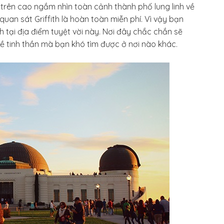
từ trên cao ngắm nhìn toàn cảnh thành phố lung linh về
uan sát Griffith là hoàn toàn miễn phí. Vì vậy bạn
 tại địa điểm tuyệt vời này. Nơi đây chắc chắn sẽ
 tinh thần mà bạn khó tìm được ở nơi nào khác.