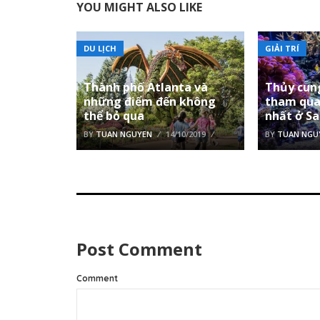
YOU MIGHT ALSO LIKE
DU LỊCH
GIẢI TRÍ
Thành phố Atlanta và
Thủy cung
những điểm đến không
tham qua
thể bỏ qua
nhất ở S
BY
TUAN NGUYEN
14/10/2019
BY
TUAN NGU
Post Comment
Comment