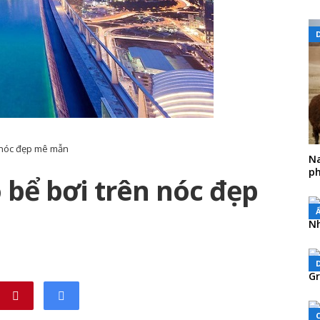
n nóc đẹp mê mẫn
Na
ph
 bể bơi trên nóc đẹp
Nh
Gr