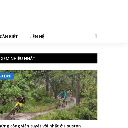
CẦN BIẾT
LIÊN HỆ
XEM NHIỀU NHẤT
DU LỊCH
ững công viên tuyệt vời nhất ở Houston