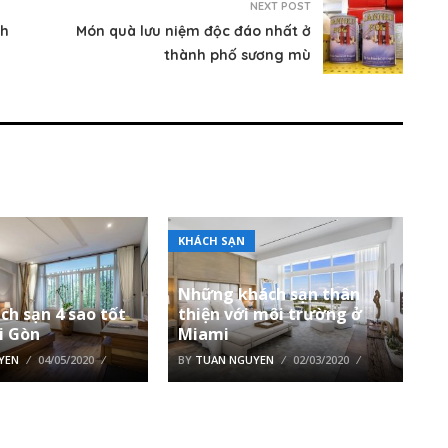
NEXT POST
nh
Món quà lưu niệm độc đáo nhất ở
thành phố sương mù
KHÁCH SẠN
Những khách sạn thân
ch sạn 4 sao tốt
thiện với môi trường ở
i Gòn
Miami
YEN
04/05/2020
BY
TUAN NGUYEN
02/03/2020