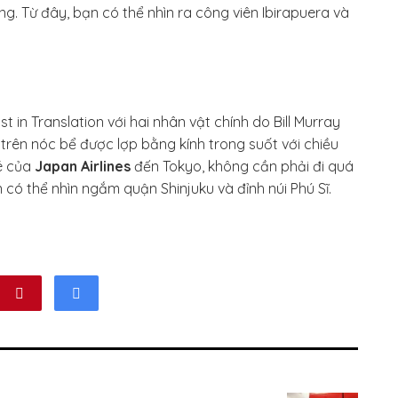
. Từ đây, bạn có thể nhìn ra công viên Ibirapuera và
 in Translation với hai nhân vật chính do Bill Murray
trên nóc bể được lợp bằng kính trong suốt với chiều
vé của
Japan Airlines
đến Tokyo, không cần phải đi quá
n có thể nhìn ngắm quận Shinjuku và đỉnh núi Phú Sĩ.