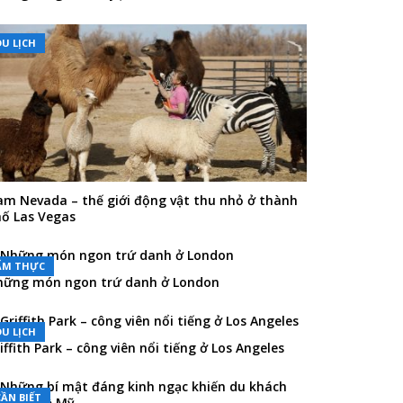
DU LỊCH
m Nevada – thế giới động vật thu nhỏ ở thành
ố Las Vegas
ẨM THỰC
ững món ngon trứ danh ở London
DU LỊCH
iffith Park – công viên nổi tiếng ở Los Angeles
CẦN BIẾT