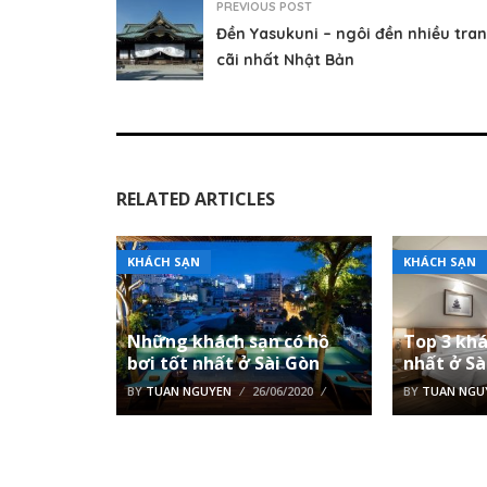
PREVIOUS POST
Đền Yasukuni – ngôi đền nhiều tra
cãi nhất Nhật Bản
RELATED ARTICLES
KHÁCH SẠN
KHÁCH SẠN
Những khách sạn có hồ
Top 3 khá
bơi tốt nhất ở Sài Gòn
nhất ở Sà
BY
TUAN NGUYEN
26/06/2020
BY
TUAN NGU