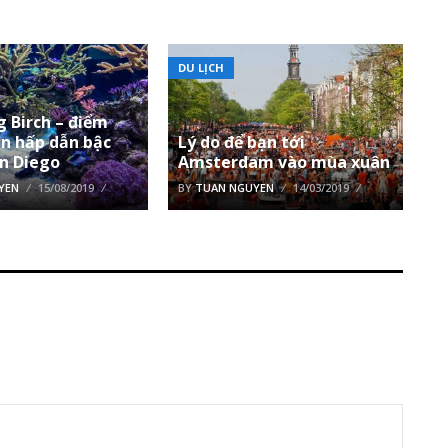
DU LỊCH
 Birch – điểm
n hấp dẫn bậc
Lý do để bạn tới
an Diego
Amsterdam vào mùa xuân
YEN
15/08/2019
BY
TUAN NGUYEN
14/03/2019