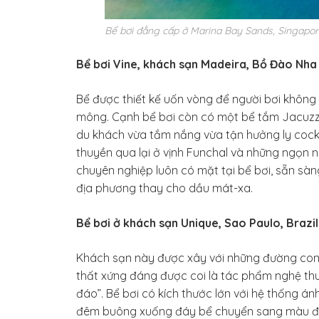
Bể bơi đẳng cấp ở Marina Bay Sands, Singapo
Bể bơi Vine, khách sạn Madeira, Bồ Đào Nha
Bể được thiết kế uốn vòng để người bơi không
mông. Cạnh bể bơi còn có một bể tắm Jacuzzi
du khách vừa tắm nắng vừa tận hưởng ly cock
thuyền qua lại ở vịnh Funchal và những ngọn 
chuyên nghiệp luôn có mặt tại bể bơi, sẵn sà
địa phương thay cho dầu mát-xa.
Bể bơi ở khách sạn Unique, Sao Paulo, Brazil
Khách sạn này được xây với những đường cong
thất xứng đáng được coi là tác phẩm nghệ thu
đáo”. Bể bơi có kích thước lớn với hệ thống á
đêm buông xuống đáy bể chuyển sang màu đỏ