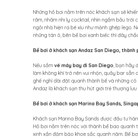
Những hồ bơi nằm trên nóc khách sạn sẽ khiế
râm, nhâm nhi ly cocktail, nhìn ngắm bầu trời
ngôi nhà hiện ra bé xíu như mảnh ghép lego. N
những tán ô, bên bể bơi xanh biếc thì đây chắc
Bể bơi ở khách sạn Andaz San Diego, thành
Nếu sắm
vé máy bay đi San Diego
, bạn hãy 
làm không khí trở nên vui nhộn, quầy bar sẵn
ghế nghỉ dài đặt quanh thành bể và những cô g
Andaz là khách sạn thu hút giới trẻ thượng lưu
Bể bơi ở khách sạn Marina Bay Sands, Sing
Khách sạn Marina Bay Sands được đầu tư hàng 
Hồ bơi nằm trên nóc với thành bể bao quanh t
xinh xắn đảm bảo khoe sắc quanh năm. Bể bơi