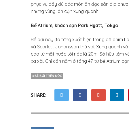
phục vụ đầy đủ các món ăn đặc sản địa phương
những vùng lân cận xung quanh.
Bể Atrium, khách sạn Park Hyatt, Tokyo
Bể bơi này đã từng xuất hiện trong bộ phim Lost
và Scarlett Johansson thủ vai. Xung quanh và 
cao từ mặt nước tới nóc là 20m. Sở hữu tấm 
xa xôi. Chỉ cần nằm ở tầng 47, từ bể Atrium bạ
#BỂ BƠI TRÊN NÓC
SHARE: