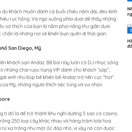
Nh
n du khách muốn dành cả buổi chiều nằm dài, đeo kính
ng
 chiều rực hồng. Và ngó xuống phía dưới để thấy những
ếu sở thích của bạn là nằm phơi nắng thư giãn dưới
 chắn là những nơi sẽ khiến bạn quên đi thời gian.
Hấ
đ
 phố San Diego, Mỹ
đến khách sạn Andaz. Bể bơi này luôn có DJ nhạc sống
 có những chai rượu hạng VIP dành cho khách “sộp”,
ái xinh như búp bê khiến bể Andaz trở nên cực “hot”.
 của Mỹ, những người thích tiệc tùng và vui nhộn.
apore
tỉ đô la để trở thành khu nghỉ dưỡng 5 sao có casino.
rồng 250 loại cây khác nhau và hàng trăm loài hoa
 từ xa trông như một ốc đảo nhỏ, vì vậy nó còn được