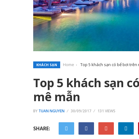
Home
Top 5 khách sạn có bể bơi trê
KHÁCH SẠN
Top 5 khách sạn có
mê mẫn
BY
TUAN NGUYEN
30/09/2017
131 VIEWS
SHARE: