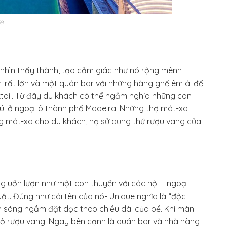
re
 nhìn thấy thành, tạo cảm giác như nó rộng mênh
 rất lớn và một quán bar với những hàng ghế êm ái để
tail. Từ đây du khách có thể ngắm nghía những con
núi ở ngoại ô thành phố Madeira. Những thợ mát-xa
ng mát-xa cho du khách, họ sử dụng thứ rượu vang của
 uốn lượn như một con thuyền với các nội – ngoại
ật. Đúng như cái tên của nó- Unique nghĩa là “độc
nh sáng ngầm đặt dọc theo chiều dài của bể. Khi màn
 rượu vang. Ngay bên cạnh là quán bar và nhà hàng