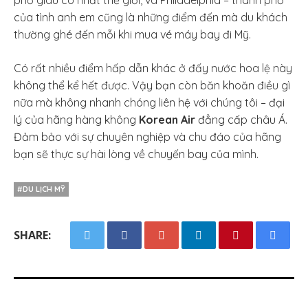
phố giàu có nhất thế giới, và Philadelphia – thành phố
của tình anh em cũng là những điểm đến mà du khách
thường ghé đến mỗi khi mua vé máy bay đi Mỹ.
Có rất nhiều điểm hấp dẫn khác ở đấy nước hoa lệ này
không thể kể hết được. Vậy bạn còn băn khoăn điều gì
nữa mà không nhanh chóng liên hệ với chúng tôi – đại
lý của hãng hàng không
Korean Air
đẳng cấp châu Á.
Đảm bảo với sự chuyên nghiệp và chu đáo của hãng
bạn sẽ thực sự hài lòng về chuyến bay của mình.
#DU LỊCH MỸ
SHARE: