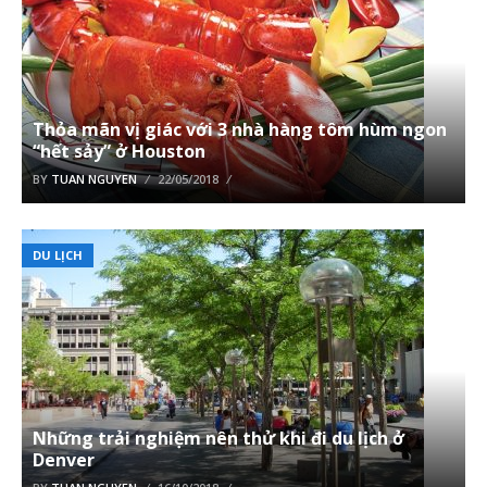
Thỏa mãn vị giác với 3 nhà hàng tôm hùm ngon
“hết sảy” ở Houston
BY
TUAN NGUYEN
22/05/2018
DU LỊCH
Những trải nghiệm nên thử khi đi du lịch ở
Denver