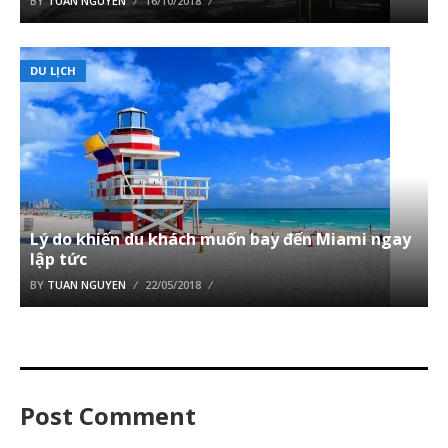
BY
TUAN NGUYEN
16/10/2018
DU LỊCH
Lý do khiến du khách muốn bay đến Miami ngay
lập tức
BY
TUAN NGUYEN
22/05/2018
Post Comment