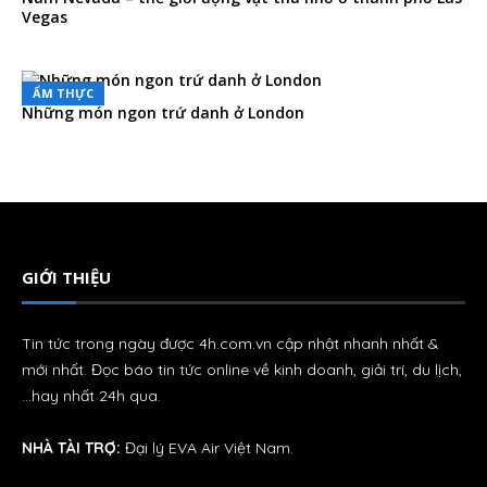
Vegas
ẨM THỰC
Những món ngon trứ danh ở London
GIỚI THIỆU
Tin tức trong ngày được 4h.com.vn cập nhật nhanh nhất &
mới nhất. Đọc báo tin tức online về kinh doanh, giải trí, du lịch,
…hay nhất 24h qua.
NHÀ TÀI TRỢ:
Đại lý
EVA Air
Việt Nam.