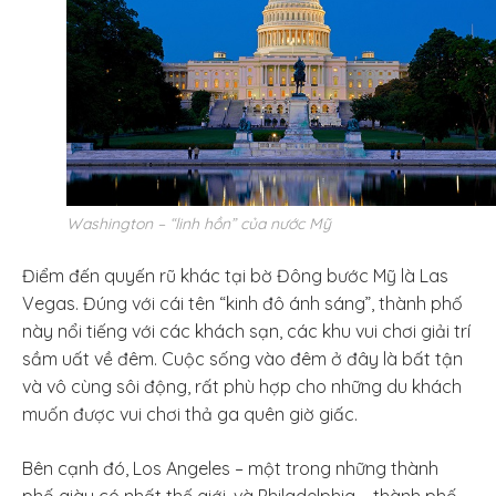
Washington – “linh hồn” của nước Mỹ
Điểm đến quyến rũ khác tại bờ Đông bước Mỹ là Las
Vegas. Đúng với cái tên “kinh đô ánh sáng”, thành phố
này nổi tiếng với các khách sạn, các khu vui chơi giải trí
sầm uất về đêm. Cuộc sống vào đêm ở đây là bất tận
và vô cùng sôi động, rất phù hợp cho những du khách
muốn được vui chơi thả ga quên giờ giấc.
Bên cạnh đó, Los Angeles – một trong những thành