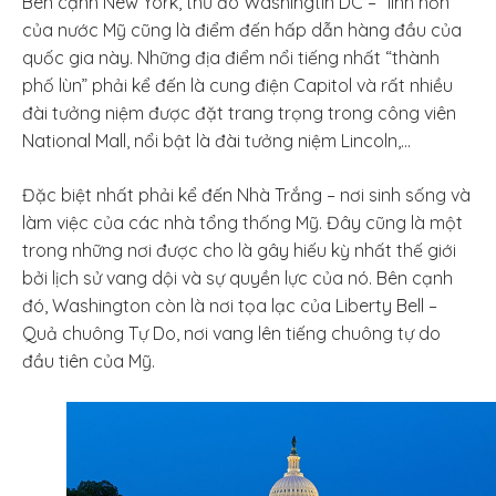
Bên cạnh New York, thủ đô Washingtin DC – “linh hồn”
của nước Mỹ cũng là điểm đến hấp dẫn hàng đầu của
quốc gia này. Những địa điểm nổi tiếng nhất “thành
phố lùn” phải kể đến là cung điện Capitol và rất nhiều
đài tưởng niệm được đặt trang trọng trong công viên
National Mall, nổi bật là đài tưởng niệm Lincoln,…
Đặc biệt nhất phải kể đến Nhà Trắng – nơi sinh sống và
làm việc của các nhà tổng thống Mỹ. Đây cũng là một
trong những nơi được cho là gây hiếu kỳ nhất thế giới
bởi lịch sử vang dội và sự quyền lực của nó. Bên cạnh
đó, Washington còn là nơi tọa lạc của Liberty Bell –
Quả chuông Tự Do, nơi vang lên tiếng chuông tự do
đầu tiên của Mỹ.