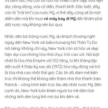
thị sầm uất, mà còn sở hữu rất nhiều cảnh đẹp vừa hiện
đại, năng động, vừa cổ điển, thanh bình. Đặc biệt, đây
còn là “trái tim”của nước Mỹ, vì thế đây cũng sẽ là một
điểm đến mà khi mua
vé máy bay đi Mỹ
đến khám phá
đất nước này không nên bỏ qua.
Nhắc đến bờ Đông nước Mỹ, du khách thường nghĩ
ngay đến New York với biểuvtuowjng Nữ Thần Tự Do
nổi tiếng. Không chỉ vậy, New York còn sở hữu vẻ đẹp
hiện đại của những tòa nhà chọc trời cao vút. Nổi bật
nhất là tòa nhà Empire với 102 tầng, từ khi thàng lập
đến suốt 4 thập kỷ sau đó (1972) tòa này đóng vai trò
là tòa nhà cao nhất thế giới. Các tín đồ đam mê kiến
trúc thì không thể không đến thăm nhà thờ thánh Sain
Patrick – công trình kiến trúc lâu đời nhất nước Mỹ. Bên
cạnh đó, New York luôn khiến người ta mê đắm bởi
những ánh đèn lung linh mờ ảo khi đêm về.