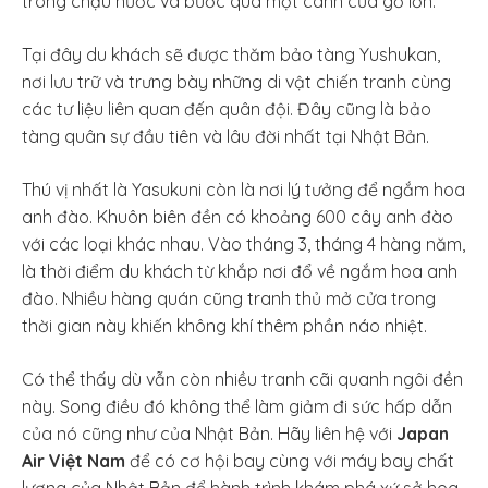
trong chậu nước và bước qua một cánh cửa gỗ lớn.
Tại đây du khách sẽ được thăm bảo tàng Yushukan,
nơi lưu trữ và trưng bày những di vật chiến tranh cùng
các tư liệu liên quan đến quân đội. Đây cũng là bảo
tàng quân sự đầu tiên và lâu đời nhất tại Nhật Bản.
Thú vị nhất là Yasukuni còn là nơi lý tưởng để ngắm hoa
anh đào. Khuôn biên đền có khoảng 600 cây anh đào
với các loại khác nhau. Vào tháng 3, tháng 4 hàng năm,
là thời điểm du khách từ khắp nơi đổ về ngắm hoa anh
đào. Nhiều hàng quán cũng tranh thủ mở cửa trong
thời gian này khiến không khí thêm phần náo nhiệt.
Có thể thấy dù vẫn còn nhiều tranh cãi quanh ngôi đền
này. Song điều đó không thể làm giảm đi sức hấp dẫn
của nó cũng như của Nhật Bản. Hãy liên hệ với
Japan
Air Việt Nam
để có cơ hội bay cùng với máy bay chất