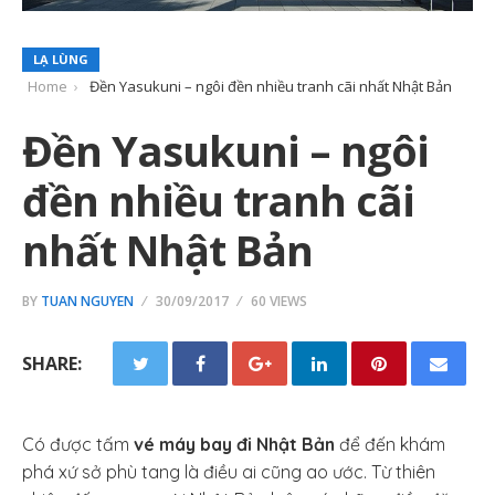
LẠ LÙNG
Home
Đền Yasukuni – ngôi đền nhiều tranh cãi nhất Nhật Bản
Đền Yasukuni – ngôi
đền nhiều tranh cãi
nhất Nhật Bản
BY
TUAN NGUYEN
30/09/2017
60 VIEWS
SHARE:
Có được tấm
vé máy bay đi Nhật Bản
để đến khám
phá xứ sở phù tang là điều ai cũng ao ước. Từ thiên