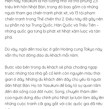
Hiện nay Yasukuni là nơi tưởng nhớ và thờ phụng 2,5
triệu linh hồn Nhật Bản, trong đó bao gồm cả những
người tham gia chiến tranh phát xít, và 13 tội phạm
chiến tranh trong Thế chiến thứ 2. Điều này đã gây nên
sự phẫn nộ tại Trung Quốc, Hàn Quốc và Triều Tiên –
những quổc gia từng bị phát xít Nhật xâm lược và tàn
phá.
Dù vậy, ngôi đền toạ lạc ở gần Hoàng cung Tokyo này
vẫn thu hút đông đảo du khách mỗi năm.
Bước vào bên trong du khách sẽ phải choáng ngợp
trước những tòa nhà gỗ cổ kính còn nguyên màu thời
gian ở đây. Những du khách đến đây chủ yếu là người
dân Nhật Bản. Họ tới Yasukuni để bày tỏ sự quan tâm
đến đời sống của đất nước. Song, chuyến thăm đền
của người đứng đầu chính phủ Nhật lại luôn làm dấy lên
những cuộc tranh cãi gay gắt với các quốc gia đã nêu