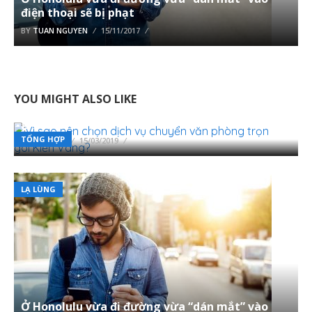
điện thoại sẽ bị phạt
BY
TUAN NGUYEN
15/11/2017
YOU MIGHT ALSO LIKE
Vì sao nên chọn dịch vụ chuyển văn phòng trọn
gói Kiến Vàng?
TỔNG HỢP
BY
LUU HUY
15/03/2019
LẠ LÙNG
Ở Honolulu vừa đi đường vừa “dán mắt” vào