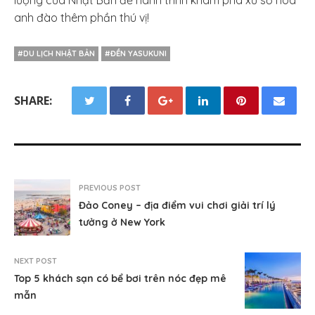
lượng của Nhật Bản để hành trình khám phá xứ sở hoa
anh đào thêm phần thú vị!
#DU LỊCH NHẬT BẢN
#ĐỀN YASUKUNI
SHARE:
PREVIOUS POST
Đảo Coney – địa điểm vui chơi giải trí lý
tưởng ở New York
NEXT POST
Top 5 khách sạn có bể bơi trên nóc đẹp mê
mẫn