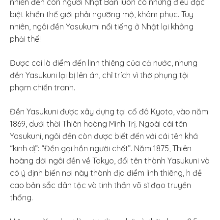
nhiên đến con người Nhật Bản luôn có những điều đặc
biệt khiến thế giới phải ngưỡng mộ, khâm phục. Tuy
nhiên, ngôi đền Yasukumi nổi tiếng ở Nhật lại không
phải thế!
Được coi là điểm đến linh thiêng của cả nước, nhưng
đền Yasukuni lại bị lên án, chỉ trích vì thờ phụng tội
phạm chiến tranh.
Đền Yasukuni được xây dựng tại cố đô Kyoto, vào năm
1869, dưới thời Thiên hoàng Minh Trị. Ngoài cái tên
Yasukuni, ngôi đền còn được biết đến với cái tên khá
“kinh dị”: “Đền gọi hồn người chết”. Năm 1875, Thiên
hoàng dời ngôi đền về Tokyo, đổi tên thành Yasukuni và
có ý định biến nơi này thành địa điểm linh thiêng, h đề
cao bản sắc dân tộc và tinh thần võ sĩ đạo truyền
thống.