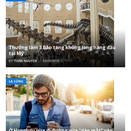
Thưởng lãm 3 bảo tàng khủng long hàng đầu
tại Mỹ
BY
TUAN NGUYEN
04/05/2018
LẠ LÙNG
Ở Honolulu vừa đi đường vừa “dán mắt” vào