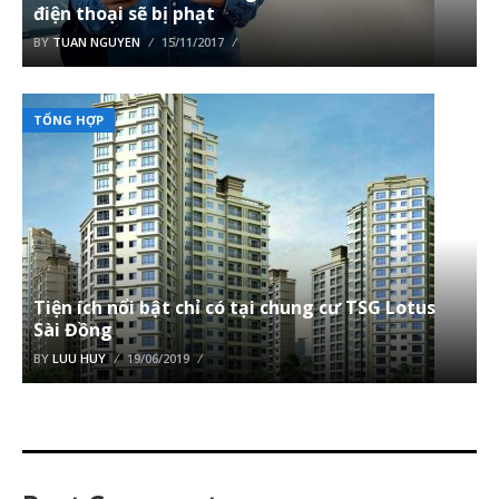
điện thoại sẽ bị phạt
BY
TUAN NGUYEN
15/11/2017
TỔNG HỢP
Tiện ích nổi bật chỉ có tại chung cư TSG Lotus
Sài Đồng
BY
LUU HUY
19/06/2019