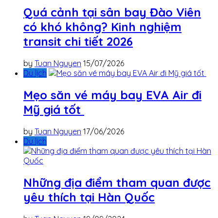
Quá cảnh tại sân bay Đào Viên
có khó không? Kinh nghiệm
transit chi tiết 2026
by
Tuan Nguyen
15/07/2026
Du lịch
Mẹo săn vé máy bay EVA Air đi
Mỹ giá tốt
by
Tuan Nguyen
17/06/2026
Du lịch
Những địa điểm tham quan được
yêu thích tại Hàn Quốc