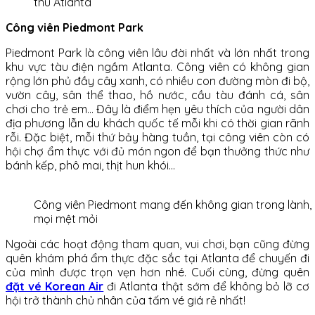
thú Atlanta
Công viên Piedmont Park
Piedmont Park là công viên lâu đời nhất và lớn nhất trong
khu vực tàu điện ngầm Atlanta. Công viên có không gian
rộng lớn phủ đầy cây xanh, có nhiều con đường mòn đi bộ,
vườn cây, sân thể thao, hồ nước, cầu tàu đánh cá, sân
chơi cho trẻ em… Đây là điểm hẹn yêu thích của người dân
địa phương lẫn du khách quốc tế mỗi khi có thời gian rãnh
rỗi. Đặc biệt, mỗi thứ bảy hàng tuần, tại công viên còn có
hội chợ ẩm thực với đủ món ngon để bạn thưởng thức như
bánh kếp, phô mai, thịt hun khói…
Công viên Piedmont mang đến không gian trong lành, 
mọi mệt mỏi
Ngoài các hoạt động tham quan, vui chơi, bạn cũng đừng
quên khám phá ẩm thực đặc sắc tại Atlanta để chuyến đi
của mình được trọn vẹn hơn nhé. Cuối cùng, đừng quên
đặt vé Korean Air
đi Atlanta thật sớm để không bỏ lỡ cơ
hội trở thành chủ nhân của tấm vé giá rẻ nhất!