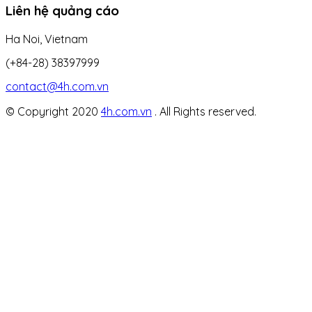
Liên hệ quảng cáo
Ha Noi, Vietnam
(+84-28) 38397999
contact@4h.com.vn
© Copyright 2020
4h.com.vn
. All Rights reserved.