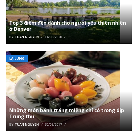
Top 3 điểm đến dành cho người yêu thiên nhiên
ở Denver
BY
TUAN NGUYEN
14/05/2020
LẠ LÙNG
Những món bánh tráng miệng chỉ có trong dịp
Trung thu
BY
TUAN NGUYEN
30/09/2017