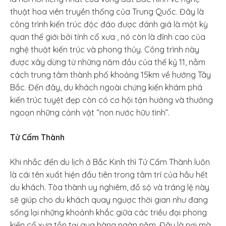
thuật hoa viên truyền thống của Trung Quốc. Đây là
công trình kiến trúc độc đáo được đánh giá là một kỳ
quan thế giới bởi tính cổ xưa , nó còn là đỉnh cao của
nghệ thuật kiến trúc và phong thủy. Công trình này
được xây dừng từ những năm đầu của thế kỷ 11, nằm
cách trung tâm thành phố khoảng 15km về hướng Tây
Bắc. Đến đây, du khách ngoài chứng kiến khám phá
kiến trúc tuyệt đẹp còn có cơ hội tận hưởng và thưởng
ngoạn những cảnh vật “non nước hữu tình”.
Tử Cấm Thành
Khi nhắc đến du lịch ở Bắc Kinh thì Tử Cấm Thành luôn
là cái tên xuất hiện đầu tiên trong tâm trí của hầu hết
du khách. Tòa thành uy nghiêm, đồ sộ và tráng lệ này
sẽ giúp cho du khách quay ngược thời gian như đang
sống lại những khoảnh khắc giữa các triều đại phong
kiến cổ xưa tồn tại qua hàng ngàn năm. Đây là nơi mà