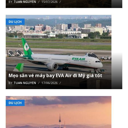
BY
TUAN NGUYEN
15/07/2026
DU LỊCH
Mẹo săn vé máy bay EVA Air đi Mỹ giá tốt
BY
TUAN NGUYEN
17/06/2026
DU LỊCH