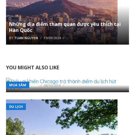
Những địa điểm tham quan được yêu thích tại
Hàn Quốc
BY
TUAN NGUYEN
19/09/2024
YOU MIGHT ALSO LIKE
Điều gì khiến Chicago trở thành điểm du lịch hút
khách?
MUA SẮM
BY
TUAN NGUYEN
08/10/2018
DU LỊCH