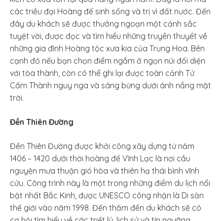
các triều đại Hoàng đế sinh sống và trị vì đất nước. Đến
đây du khách sẽ được thưởng ngoạn một cảnh sắc
tuyệt vời, được đọc và tìm hiểu những truyền thuyết về
những gia đình Hoàng tộc xưa kia của Trung Hoa. Bên
cạnh đó nếu bạn chọn điểm ngắm ở ngọn núi đối diện
với tòa thành, còn có thể ghi lại được toàn cảnh Tử
Cấm Thành nguy nga và sáng bừng dưới ánh nắng mặt
trời.
Đền Thiên Đường
Đền Thiên Đường được khởi công xây dựng từ năm
1406 – 1420 dưới thời hoàng đế Vĩnh Lạc là nơi cầu
nguyện mưa thuận gió hòa và thiên hạ thái bình vĩnh
cửu. Công trình này là một trong những điểm du lịch nổi
bật nhất Bắc Kinh, được UNESCO công nhận là Di sản
thế giới vào năm 1998. Đến thăm đền du khách sẽ có
cơ hội tìm hiểu về các triết lý, lịch sử và tín ngưỡng