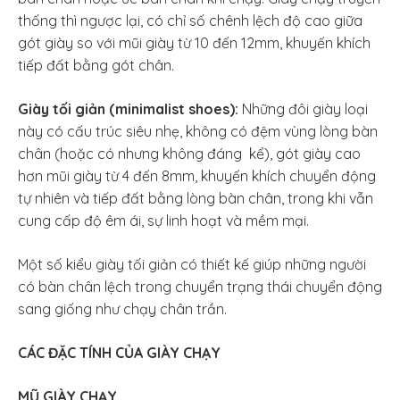
thống thì ngược lại, có chỉ số chênh lệch độ cao giữa
gót giày so với mũi giày từ 10 đến 12mm, khuyến khích
tiếp đất bằng gót chân.
Giày tối giản (minimalist shoes):
Những đôi giày loại
này có cấu trúc siêu nhẹ, không có đệm vùng lòng bàn
chân (hoặc có nhưng không đáng kể), gót giày cao
hơn mũi giày từ 4 đến 8mm, khuyến khích chuyển động
tự nhiên và tiếp đất bằng lòng bàn chân, trong khi vẫn
cung cấp độ êm ái, sự linh hoạt và mềm mại.
Một số kiểu giày tối giản có thiết kế giúp những người
có bàn chân lệch trong chuyển trạng thái chuyển động
sang giống như chạy chân trần.
CÁC
ĐẶC TÍNH
CỦA GIÀY CHẠY
MŨ GIÀY CHẠY