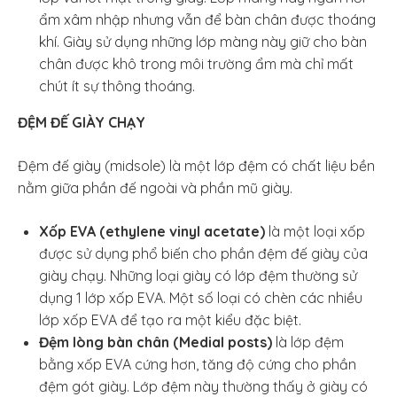
ẩm xâm nhập nhưng vẫn để bàn chân được thoáng
khí. Giày sử dụng những lớp màng này giữ cho bàn
chân được khô trong môi trường ẩm mà chỉ mất
chút ít sự thông thoáng.
ĐỆM ĐẾ GIÀY CHẠY
Đệm đế giày (midsole) là một lớp đệm có chất liệu bền
nằm giữa phần đế ngoài và phần mũ giày.
Xốp EVA (ethylene vinyl acetate)
là một loại xốp
được sử dụng phổ biến cho phần đệm đế giày của
giày chạy. Những loại giày có lớp đệm thường sử
dụng 1 lớp xốp EVA. Một số loại có chèn các nhiều
lớp xốp EVA để tạo ra một kiểu đặc biệt.
Đệm lòng bàn chân (Medial posts)
là lớp đệm
bằng xốp EVA cứng hơn, tăng độ cứng cho phần
đệm gót giày. Lớp đệm này thường thấy ở giày có