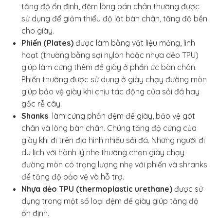
tăng độ ổn định, đệm lòng bán chân thường được
sử dụng để giảm thiểu độ lật bàn chân, tăng độ bền
cho giày.
Phiến (Plates)
được làm bằng vật liệu mỏng, linh
hoạt (thường bằng sợi nylon hoặc nhựa dẻo TPU)
giúp làm cứng thêm đế giày ở phần ức bàn chân.
Phiến thường được sử dụng ở giày chạy đường mòn
giúp bảo vệ giày khi chịu tác động của sỏi đá hay
gốc rễ cây.
Shanks
làm cứng phần đệm đế giày, bảo vệ gót
chân và lòng bàn chân. Chúng tăng độ cứng của
giày khi đi trên địa hình nhiều sỏi đá. Những người đi
du lịch với hành lý nhẹ thường chọn giày chạy
đường mòn có trọng lượng nhẹ với phiến và shranks
để tăng độ bảo vệ và hỗ trợ.
Nhựa dẻo TPU (thermoplastic urethane)
được sử
dụng trong một số loại đệm đế giày giúp tăng độ
ổn định.