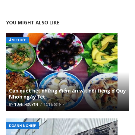
YOU MIGHT ALSO LIKE
ẨM THỰC
Càn quét hết những điểm ăn vặt nổi tiếng ở Quy
Nhơn ngày Tết
BY
TUAN NGUYEN
12/11/2019
DOANH NGHIỆP