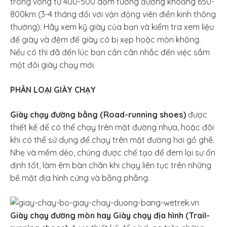
trong vòng từ 400-500 dặm tương đương khoảng 650-
800km (3-4 tháng đối với vận động viên điền kinh thông
thường). Hãy xem kỹ giày của bạn và kiểm tra xem liệu
đế giày và đệm đế giày có bị xẹp hoặc mòn không.
Nếu có thì đã đến lúc bạn cần cân nhắc đến việc sắm
một đôi giày chạy mới.
PHÂN LOẠI GIÀY CHẠY
Giày chạy đường bằng (Road-running shoes)
được
thiết kế để có thể chạy trên mặt đường nhựa, hoặc đôi
khi có thể sử dụng để chạy trên mặt đường hơi gồ ghề.
Nhẹ và mềm dẻo, chúng được chế tạo để đem lại sự ổn
định tốt, làm êm bàn chân khi chạy liên tục trên những
bề mặt địa hình cứng và bằng phẳng.
Giày chạy đường mòn hay Giày chạy địa hình (Trail-