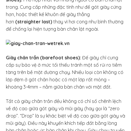
trong. Cung cấp những đặc tính như đế gót giày cứng
hơn, hoặc thiết kế khuôn đế giày thẳng
hơn
(straighter last)
thay vì hơi cong như bình thường
để chống lại hiện tượng bàn chân lật ngoài.
Giày chân trần (barefoot shoes):
Đế giày chỉ cung
cấp sự bảo vệ ở mức tối thiếu tránh một số rủi ro tiềm
tàng trên bề mặt đường chạy. Nhiều loại còn không có
lớp đệm ở gót chân hoặc có một lớp rất mỏng –
khoảng 3-4mm – nằm giữa bàn chân với mặt đất.
Tất cả giày chân trần đều không có chỉ số chênh lệch
về độ cao giữa gót giày và mũi giày (hay gọi là “zero
drop”. “Drop” là sự khác biệt về độ cao giữa gót giày và
mũi giày). Điều này khuyến khích tiếp đất bằng lòng
bàn chân hoặc ức bàn chân khi chạy. Giày chạy truyền