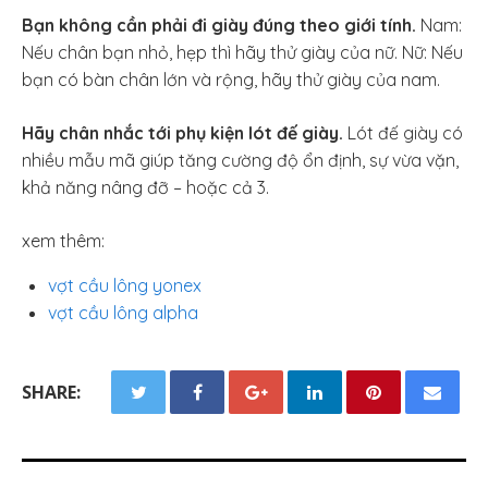
Bạn không cần phải đi giày đúng theo giới tính.
Nam:
Nếu chân bạn nhỏ, hẹp thì hãy thử giày của nữ. Nữ: Nếu
bạn có bàn chân lớn và rộng, hãy thử giày của nam.
Hãy chân nhắc tới phụ kiện lót đế giày.
Lót đế giày có
nhiều mẫu mã giúp tăng cường độ ổn định, sự vừa vặn,
khả năng nâng đỡ – hoặc cả 3.
xem thêm:
vợt cầu lông yonex
vợt cầu lông alpha
SHARE: