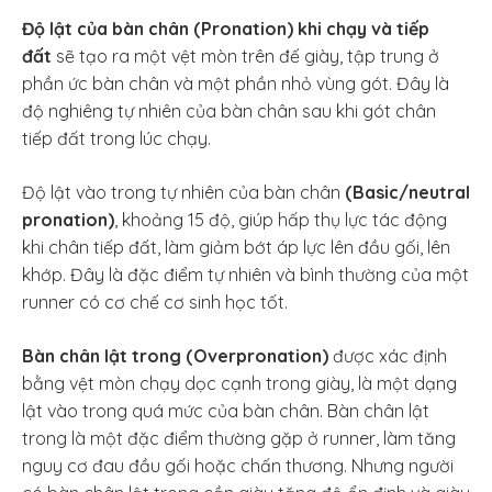
Độ lật của bàn chân (Pronation) khi chạy và tiếp
đất
sẽ tạo ra một vệt mòn trên đế giày, tập trung ở
phần ức bàn chân và một phần nhỏ vùng gót. Đây là
độ nghiêng tự nhiên của bàn chân sau khi gót chân
tiếp đất trong lúc chạy.
Độ lật vào trong tự nhiên của bàn chân
(Basic/neutral
pronation)
, khoảng 15 độ, giúp hấp thụ lực tác động
khi chân tiếp đất, làm giảm bớt áp lực lên đầu gối, lên
khớp. Đây là đặc điểm tự nhiên và bình thường của một
runner có cơ chế cơ sinh học tốt.
Bàn chân lật trong (Overpronation)
được xác định
bằng vệt mòn chạy dọc cạnh trong giày, là một dạng
lật vào trong quá mức của bàn chân. Bàn chân lật
trong là một đặc điểm thường gặp ở runner, làm tăng
nguy cơ đau đầu gối hoặc chấn thương. Nhưng người