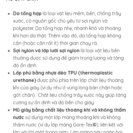
Da tổng hợp
là loại vật liệu mềm, bền, chống trầy
xước, có nguồn gốc chủ yếu từ sợi nylon và
polyester. Da tổng hợp nhẹ, nhanh khô và thoáng
khí hơn da thật. Thêm vào đó, da tổng hợp không
cần (hoặc cần rất ít) thời gian chạy rà.
Sợi nylon và lớp lưới sợi nylon
là loại vật liệu bền
thường được sử dụng để giảm trọng lượng và tăng
độ ổn định.
Lớp phủ bằng nhựa dẻo TPU (thermoplastic
urethane)
được phủ phía trên lớp chất liệu thoáng
khi của giày (ví dụ như ở vùng lòng bàn chân hoặc
gót chân). Chất liệu chống trầy xước này giúp tăng
cường sự ổn định và độ bền cho giày.
Mũ giày bằng chất liệu thoáng khí và không thấm
nước
sử dụng một lớp màng thoáng khì và không
thấm nước (ví dụ lớp màng Gore-Tex
©
), liên kết với
lớp vải lót mặt trong giày. Lớp màng này ngăn hơi