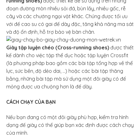
running shoes)
được thiết kế để sử dụng trên những
đoạn đường mòn nhiều sỏi đá, bùn lầy, nhiều gốc, rễ
cây và các chướng ngại vật khác. Chúng được tối ưu
với đế cao su có gai đế dày đặc, tăng khả năng ma sát
và độ ổn định, hỗ trợ bảo vệ bàn chân.
Giày tập luyện chéo (Cross-running shoes)
được thiết
kế dành cho việc tập thể dục hoặc tập luyện Crossfit
(là phương pháp bao gồm các bài tập tổng hợp về thể
lực, sức bền, độ dẻo dai, …) hoặc các bài tập thăng
bằng, những bài tập mà sử dụng một đôi giày có đế
mỏng được ưa chuộng hơn là đế dày.
CÁCH CHẠY CỦA BẠN
Nếu bạn đang có một đôi giày phù hợp, kiểm tra hình
dạng đế giày có thể giúp bạn xác định được cách chạy
của mình.