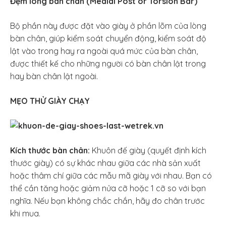
Đệm lòng bàn chân (Medial Post or Torsion Bar)
Bộ phần này được đặt vào giày ở phần lõm của lòng
bàn chân, giúp kiểm soát chuyển động, kiểm soát độ
lật vào trong hay ra ngoài quá mức của bàn chân,
được thiết kế cho những người có bàn chân lật trong
hay bàn chân lật ngoài.
MẸO THỬ GIÀY CHẠY
Kích thước bàn chân:
Khuôn đế giày (quyết định kích
thước giày) có sự khác nhau giữa các nhà sản xuất
hoặc thâm chí giữa các mẫu mã giày với nhau. Bạn có
thể cần tăng hoặc giảm nửa cỡ hoặc 1 cỡ so với bạn
nghĩa. Nếu bạn không chắc chắn, hãy đo chân trước
khi mua.