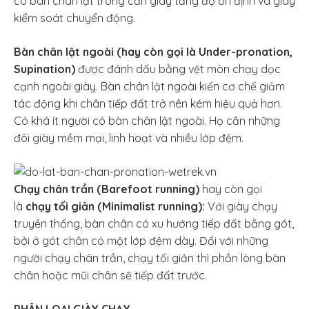
có bàn chân lật trong cần giày tăng độ ổn định và giày
kiểm soát chuyển động.
Bàn chân lật ngoài (hay còn gọi là Under-pronation,
Supination)
được đánh dấu bằng vệt mòn chạy dọc
cạnh ngoài giày. Bàn chân lật ngoài kiến cơ chế giảm
tác động khi chân tiếp đất trở nên kém hiệu quả hơn.
Có khá ít người có bàn chân lật ngoài. Họ cần những
đôi giày mềm mại, linh hoạt và nhiều lớp đệm.
Chạy chân trần (Barefoot running)
hay còn gọi
là
chạy tối giản (Minimalist running):
Với giày chạy
truyền thống, bàn chân có xu hướng tiếp đất bằng gót,
bởi ở gót chân có một lớp đệm dày. Đối với những
người chạy chân trần, chạy tối giản thì phần lòng bàn
chân hoặc mũi chân sẽ tiếp đất trước.
PHÂN LOẠI GIÀY CHẠY