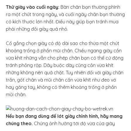
Thử giày vào cuối ngày:
Bàn chân bạn thường phình
ra một chút trong ngày, và cuối ngày chân bạn thường
có kích thước lớn nhất. Điều này giúp bạn tránh mua
phải những đôi giày quá nhỏ.
Cố gắng chọn giày có độ dài sao cho thừa một chút
khoảng trống ở phần mũi chân. Chiều ngang giày cần
vừa khít những vẫn cho phép chân bạn có thể cử động
tránh phồng rộp. Dây buộc dày cũng cần vừa khít
những không nên quá chặt. Tuy nhiên đối với giày chân
trần, gót chân và mũi chân cần vừa khít như đeo vớ
hay găng tay, không có thêm khoảng trống ở phần
mũi chân.
Nếu bạn đang dùng đế lót giày chỉnh hình, hãy mang
chúng theo.
Chúng ảnh hưởng tới độ vừa của giày