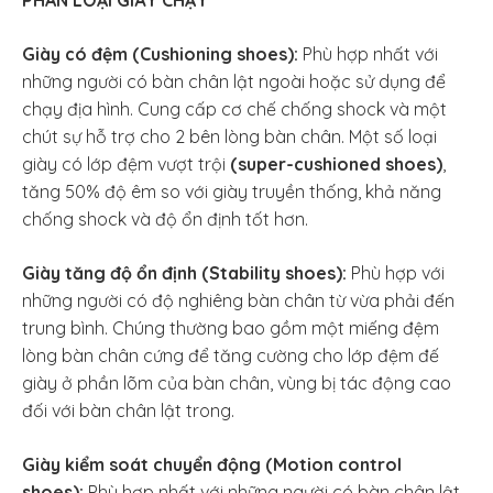
Giày có đệm (Cushioning shoes)
:
Phù hợp nhất với
những người có bàn chân lật ngoài hoặc sử dụng để
chạy địa hình. Cung cấp cơ chế chống shock và một
chút sự hỗ trợ cho 2 bên lòng bàn chân. Một số loại
giày có lớp đệm vượt trội
(super-cushioned shoes)
,
tăng 50% độ êm so với giày truyền thống, khả năng
chống shock và độ ổn định tốt hơn.
Giày tăng độ ổn định (Stability shoes):
Phù hợp với
những người có độ nghiêng bàn chân từ vừa phải đến
trung bình. Chúng thường bao gồm một miếng đệm
lòng bàn chân cứng để tăng cường cho lớp đệm đế
giày ở phần lõm của bàn chân, vùng bị tác động cao
đối với bàn chân lật trong.
Giày kiểm soát chuyển động (
Motion control
shoes
)
:
Phù hợp nhất với những người có bàn chân lật