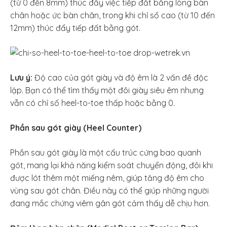
(từ 0 đến 8mm) thúc đẩy việc tiếp đất bằng lòng bàn
chân hoặc ức bàn chân, trong khi chỉ số cao (từ 10 đến
12mm) thúc đẩy tiếp đất bằng gót.
Lưu ý:
Độ cao của gót giày và độ êm là 2 vấn đề độc
lập. Bạn có thể tìm thấy một đôi giày siêu êm nhưng
vẫn có chỉ số heel-to-toe thấp hoặc bằng 0.
Phần sau gót giày (Heel Counter)
Phần sau gót giày là một cấu trúc cứng bao quanh
gót, mang lại khả năng kiểm soát chuyển động, đôi khi
được lót thêm một miếng nêm, giúp tăng độ êm cho
vùng sau gót chân. Điều này có thể giúp những người
đang mắc chứng viêm gân gót cảm thấy dễ chịu hơn.