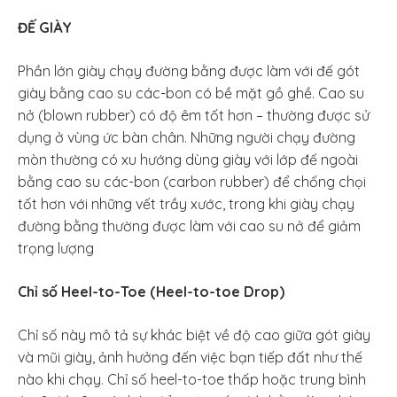
ĐẾ GIÀY
Phần lớn giày chạy đường bằng được làm với đế gót
giày bằng cao su các-bon có bề mặt gồ ghề. Cao su
nở (blown rubber) có độ êm tốt hơn – thường được sử
dụng ở vùng ức bàn chân. Những người chạy đường
mòn thường có xu hướng dùng giày với lớp đế ngoài
bằng cao su các-bon (carbon rubber) để chống chọi
tốt hơn với những vết trầy xước, trong khi giày chạy
đường bằng thường được làm với cao su nở để giảm
trọng lượng
Chỉ số Heel-to-Toe (Heel-to-toe Drop)
Chỉ số này mô tả sự khác biệt về độ cao giữa gót giày
và mũi giày, ảnh hưởng đến việc bạn tiếp đất như thế
nào khi chạy. Chỉ số heel-to-toe thấp hoặc trung bình