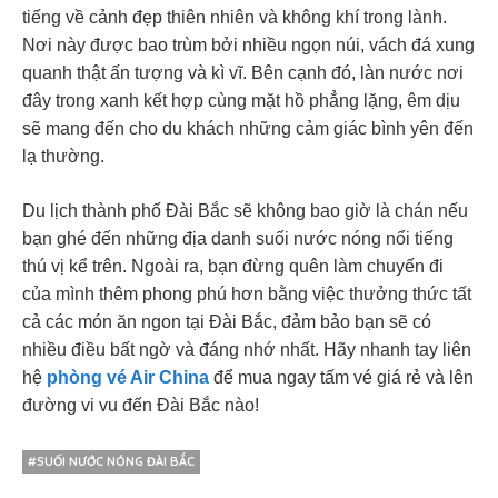
tiếng về cảnh đẹp thiên nhiên và không khí trong lành.
Nơi này được bao trùm bởi nhiều ngọn núi, vách đá xung
quanh thật ấn tượng và kì vĩ. Bên cạnh đó, làn nước nơi
đây trong xanh kết hợp cùng mặt hồ phẳng lặng, êm dịu
sẽ mang đến cho du khách những cảm giác bình yên đến
lạ thường.
Du lịch thành phố Đài Bắc sẽ không bao giờ là chán nếu
bạn ghé đến những địa danh suối nước nóng nổi tiếng
thú vị kể trên. Ngoài ra, bạn đừng quên làm chuyến đi
của mình thêm phong phú hơn bằng việc thưởng thức tất
cả các món ăn ngon tại Đài Bắc, đảm bảo bạn sẽ có
nhiều điều bất ngờ và đáng nhớ nhất. Hãy nhanh tay liên
hệ
phòng vé Air China
để mua ngay tấm vé giá rẻ và lên
đường vi vu đến Đài Bắc nào!
#SUỐI NƯỚC NÓNG ĐÀI BẮC