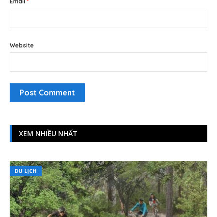
Email
*
Website
XEM NHIỀU NHẤT
DU LỊCH