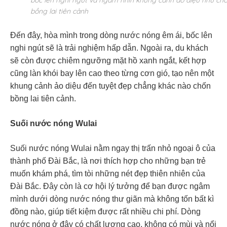
bốc lên nghi ngút và ngắm nhìn khung cảnh ảo diệu như ch
bồng lai tiên cảnh
Đến đây, hòa mình trong dòng nước nóng êm ái, bốc lên
nghi ngút sẽ là trải nghiệm hấp dẫn. Ngoài ra, du khách
sẽ còn được chiêm ngưỡng mặt hồ xanh ngắt, kết hợp
cũng làn khói bay lên cao theo từng cơn gió, tạo nên một
khung cảnh ảo diệu đến tuyệt đẹp chẳng khác nào chốn
bồng lai tiên cảnh.
Suối nước nóng Wulai
Suối nước nóng Wulai nằm ngay thị trấn nhỏ ngoại ô của
thành phố Đài Bắc, là nơi thích hợp cho những bạn trẻ
muốn khám phá, tìm tòi những nét đẹp thiên nhiên của
Đài Bắc. Đây còn là cơ hội lý tưởng để bạn được ngâm
mình dưới dòng nước nóng thư giãn mà không tốn bất kì
đồng nào, giúp tiết kiệm được rất nhiều chi phí. Dòng
nước nóng ở đây có chất lượng cao, không có mùi và nổi