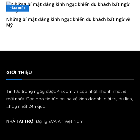
CẦN BIẾT
Những bí mật đáng kinh ngạc khiến du khách bất ngờ về
Mỹ
GIỚI THIỆU
Tin tức trong ngày được 4h.com.vn cập nhật nhanh nhất &
mới nhất. Đọc báo tin tức online về kinh doanh, giải trí, du lịch,
…hay nhất 24h qua.
NHÀ TÀI TRỢ:
Đại lý
EVA Air
Việt Nam.