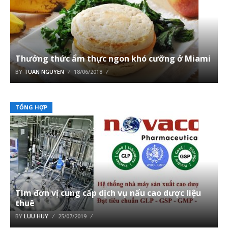
Thưởng thức ẩm thực ngon khó cưỡng ở Miami
BY
TUAN NGUYEN
18/06/2018
TỔNG HỢP
Tìm đơn vị cung cấp dịch vụ nấu cao dược liệu
thuê
BY
LUU HUY
25/07/2019