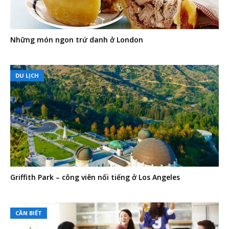
Những món ngon trứ danh ở London
DU LỊCH
Griffith Park – công viên nổi tiếng ở Los Angeles
CẦN BIẾT